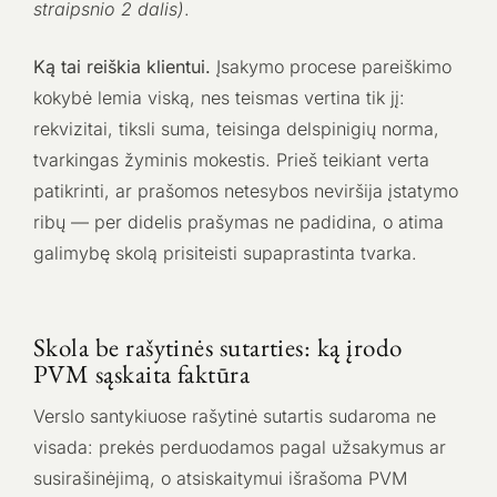
straipsnio 2 dalis)
.
Ką tai reiškia klientui.
Įsakymo procese pareiškimo
kokybė lemia viską, nes teismas vertina tik jį:
rekvizitai, tiksli suma, teisinga delspinigių norma,
tvarkingas žyminis mokestis. Prieš teikiant verta
patikrinti, ar prašomos netesybos neviršija įstatymo
ribų — per didelis prašymas ne padidina, o atima
galimybę skolą prisiteisti supaprastinta tvarka.
Skola be rašytinės sutarties: ką įrodo
PVM sąskaita faktūra
Verslo santykiuose rašytinė sutartis sudaroma ne
visada: prekės perduodamos pagal užsakymus ar
susirašinėjimą, o atsiskaitymui išrašoma PVM