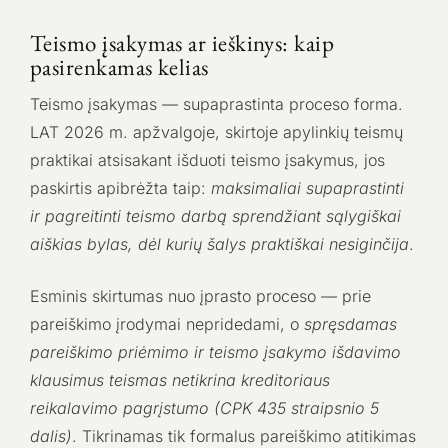
Teismo įsakymas ar ieškinys: kaip
pasirenkamas kelias
Teismo įsakymas — supaprastinta proceso forma.
LAT 2026 m. apžvalgoje, skirtoje apylinkių teismų
praktikai atsisakant išduoti teismo įsakymus, jos
paskirtis apibrėžta taip:
maksimaliai supaprastinti
ir pagreitinti teismo darbą sprendžiant sąlygiškai
aiškias bylas, dėl kurių šalys praktiškai nesiginčija
.
Esminis skirtumas nuo įprasto proceso — prie
pareiškimo įrodymai nepridedami, o
spręsdamas
pareiškimo priėmimo ir teismo įsakymo išdavimo
klausimus teismas netikrina kreditoriaus
reikalavimo pagrįstumo (CPK 435 straipsnio 5
dalis)
. Tikrinamas tik formalus pareiškimo atitikimas