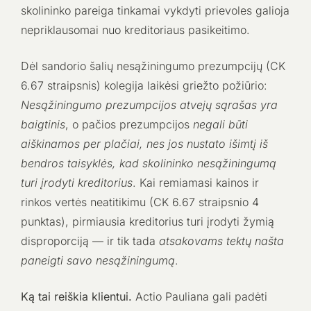
skolininko pareiga tinkamai vykdyti prievoles galioja
nepriklausomai nuo kreditoriaus pasikeitimo.
Dėl sandorio šalių nesąžiningumo prezumpcijų (CK
6.67 straipsnis) kolegija laikėsi griežto požiūrio:
Nesąžiningumo prezumpcijos atvejų sąrašas yra
baigtinis
, o pačios prezumpcijos
negali būti
aiškinamos per plačiai, nes jos nustato išimtį iš
bendros taisyklės, kad skolininko nesąžiningumą
turi įrodyti kreditorius
. Kai remiamasi kainos ir
rinkos vertės neatitikimu (CK 6.67 straipsnio 4
punktas), pirmiausia kreditorius turi įrodyti žymią
disproporciją — ir tik tada
atsakovams tektų našta
paneigti savo nesąžiningumą
.
Ką tai reiškia klientui.
Actio Pauliana gali padėti