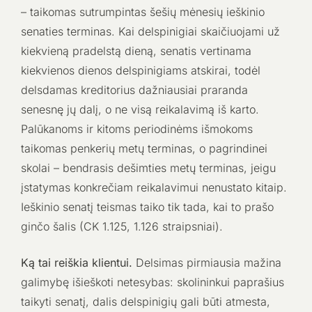
– taikomas sutrumpintas šešių mėnesių ieškinio
senaties terminas. Kai delspinigiai skaičiuojami už
kiekvieną pradelstą dieną, senatis vertinama
kiekvienos dienos delspinigiams atskirai, todėl
delsdamas kreditorius dažniausiai praranda
senesnę jų dalį, o ne visą reikalavimą iš karto.
Palūkanoms ir kitoms periodinėms išmokoms
taikomas penkerių metų terminas, o pagrindinei
skolai – bendrasis dešimties metų terminas, jeigu
įstatymas konkrečiam reikalavimui nenustato kitaip.
Ieškinio senatį teismas taiko tik tada, kai to prašo
ginčo šalis (CK 1.125, 1.126 straipsniai).
Ką tai reiškia klientui.
Delsimas pirmiausia mažina
galimybę išieškoti netesybas: skolininkui paprašius
taikyti senatį, dalis delspinigių gali būti atmesta,