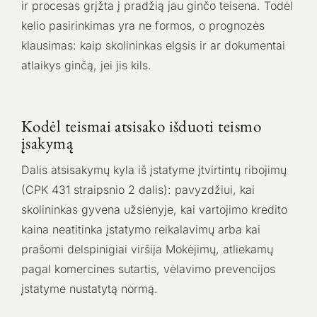
ir procesas grįžta į pradžią jau ginčo teisena. Todėl
kelio pasirinkimas yra ne formos, o prognozės
klausimas: kaip skolininkas elgsis ir ar dokumentai
atlaikys ginčą, jei jis kils.
Kodėl teismai atsisako išduoti teismo
įsakymą
Dalis atsisakymų kyla iš įstatyme įtvirtintų ribojimų
(CPK 431 straipsnio 2 dalis): pavyzdžiui, kai
skolininkas gyvena užsienyje, kai vartojimo kredito
kaina neatitinka įstatymo reikalavimų arba kai
prašomi delspinigiai viršija Mokėjimų, atliekamų
pagal komercines sutartis, vėlavimo prevencijos
įstatyme nustatytą normą.