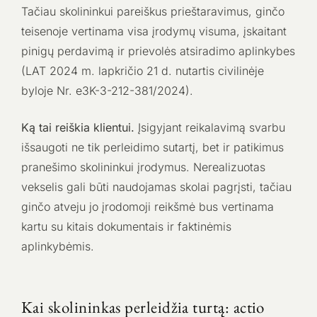
Tačiau skolininkui pareiškus prieštaravimus, ginčo
teisenoje vertinama visa įrodymų visuma, įskaitant
pinigų perdavimą ir prievolės atsiradimo aplinkybes
(LAT 2024 m. lapkričio 21 d. nutartis civilinėje
byloje Nr. e3K-3-212-381/2024).
Ką tai reiškia klientui.
Įsigyjant reikalavimą svarbu
išsaugoti ne tik perleidimo sutartį, bet ir patikimus
pranešimo skolininkui įrodymus. Nerealizuotas
vekselis gali būti naudojamas skolai pagrįsti, tačiau
ginčo atveju jo įrodomoji reikšmė bus vertinama
kartu su kitais dokumentais ir faktinėmis
aplinkybėmis.
Kai skolininkas perleidžia turtą: actio