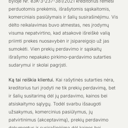
byloje Nr. e3K-3-237-381/2021 kreditorius rėmėsi
perduotomis prekėmis, išrašytomis sąskaitomis,
komerciniais pasiūlymais ir šalių susirašinėjimu. Vis
dėlto reikalavimas buvo atmestas, nes įrodymų
visuma nepatvirtino, kad atsakovė išreiškė valią
priimti prekes nuosavybėn ir įsipareigojo už jas
sumokėti. Vien prekių perdavimo ir sąskaitų
išrašymo nepakako pirkimo–pardavimo sutarties
sudarymui ir skolai pagrįsti.
Ką tai reiškia klientui.
Kai rašytinės sutarties nėra,
kreditorius turi įrodyti ne tik prekių perdavimą, bet
ir šalių susitarimą dėl jų pardavimo, kainos bei
atsiskaitymo sąlygų. Todėl svarbu išsaugoti
užsakymus, komercinius pasiūlymus, jų
patvirtinimus (akceptavimą), prekių perdavimo
dokumentus ir susirašinėjimą dėl kainos bei