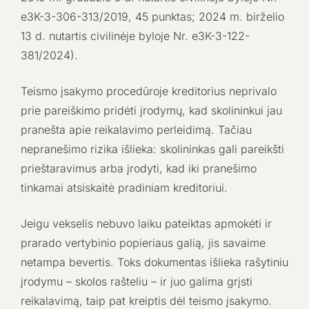
e3K-3-306-313/2019, 45 punktas; 2024 m. birželio
13 d. nutartis civilinėje byloje Nr. e3K-3-122-
381/2024).
Teismo įsakymo procedūroje kreditorius neprivalo
prie pareiškimo pridėti įrodymų, kad skolininkui jau
pranešta apie reikalavimo perleidimą. Tačiau
nepranešimo rizika išlieka: skolininkas gali pareikšti
prieštaravimus arba įrodyti, kad iki pranešimo
tinkamai atsiskaitė pradiniam kreditoriui.
Jeigu vekselis nebuvo laiku pateiktas apmokėti ir
prarado vertybinio popieriaus galią, jis savaime
netampa bevertis. Toks dokumentas išlieka rašytiniu
įrodymu – skolos rašteliu – ir juo galima grįsti
reikalavimą, taip pat kreiptis dėl teismo įsakymo.