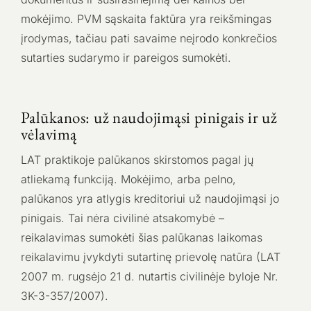
mokėjimo. PVM sąskaita faktūra yra reikšmingas
įrodymas, tačiau pati savaime neįrodo konkrečios
sutarties sudarymo ir pareigos sumokėti.
Palūkanos: už naudojimąsi pinigais ir už
vėlavimą
LAT praktikoje palūkanos skirstomos pagal jų
atliekamą funkciją. Mokėjimo, arba pelno,
palūkanos yra atlygis kreditoriui už naudojimąsi jo
pinigais. Tai nėra civilinė atsakomybė –
reikalavimas sumokėti šias palūkanas laikomas
reikalavimu įvykdyti sutartinę prievolę natūra (LAT
2007 m. rugsėjo 21 d. nutartis civilinėje byloje Nr.
3K-3-357/2007).