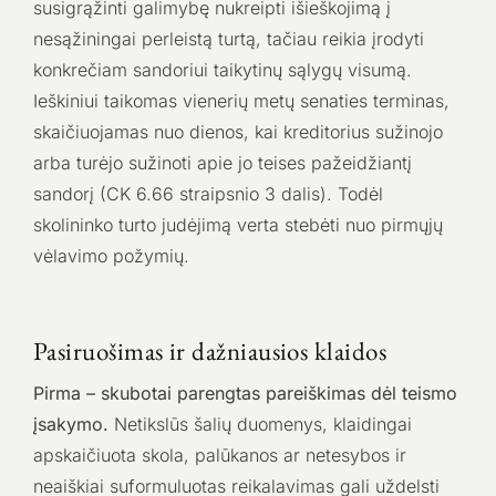
susigrąžinti galimybę nukreipti išieškojimą į
nesąžiningai perleistą turtą, tačiau reikia įrodyti
konkrečiam sandoriui taikytinų sąlygų visumą.
Ieškiniui taikomas vienerių metų senaties terminas,
skaičiuojamas nuo dienos, kai kreditorius sužinojo
arba turėjo sužinoti apie jo teises pažeidžiantį
sandorį (CK 6.66 straipsnio 3 dalis). Todėl
skolininko turto judėjimą verta stebėti nuo pirmųjų
vėlavimo požymių.
Pasiruošimas ir dažniausios klaidos
Pirma – skubotai parengtas pareiškimas dėl teismo
įsakymo.
Netikslūs šalių duomenys, klaidingai
apskaičiuota skola, palūkanos ar netesybos ir
neaiškiai suformuluotas reikalavimas gali uždelsti