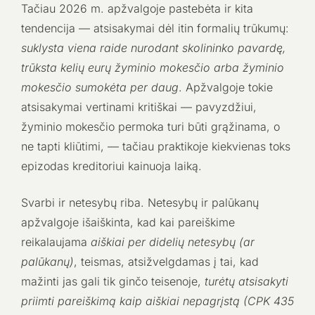
Tačiau 2026 m. apžvalgoje pastebėta ir kita
tendencija — atsisakymai dėl itin formalių trūkumų:
suklysta viena raide nurodant skolininko pavardę,
trūksta kelių eurų žyminio mokesčio arba žyminio
mokesčio sumokėta per daug
. Apžvalgoje tokie
atsisakymai vertinami kritiškai — pavyzdžiui,
žyminio mokesčio permoka turi būti grąžinama, o
ne tapti kliūtimi, — tačiau praktikoje kiekvienas toks
epizodas kreditoriui kainuoja laiką.
Svarbi ir netesybų riba. Netesybų ir palūkanų
apžvalgoje išaiškinta, kad kai pareiškime
reikalaujama
aiškiai per didelių netesybų (ar
palūkanų)
, teismas, atsižvelgdamas į tai, kad
mažinti jas gali tik ginčo teisenoje,
turėtų atsisakyti
priimti pareiškimą kaip aiškiai nepagrįstą (CPK 435