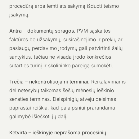
procedūrą arba lemti atsisakymą išduoti teismo
įsakymą.
Antra – dokumentų spragos.
PVM sąskaitos
faktūros be užsakymų, susirašinėjimo ir prekių ar
paslaugų perdavimo įrodymų gali patvirtinti šalių
santykius, tačiau ne visada įrodo konkrečios
sutarties turinį ir skolininko pareigą sumokėti.
Trečia – nekontroliuojami terminai.
Reikalavimams
dėl netesybų taikomas šešių mėnesių ieškinio
senaties terminas. Delspinigių atveju delsimas
paprastai reiškia, kad palaipsniui prarandama
galimybė išieškoti jų dalį.
Ketvirta – ieškinyje neprašoma procesinių