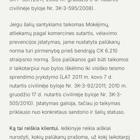
civilinėje byloje Nr. 3K-3-595/2008).
Jeigu šalių santykiams taikomas Mokėjimų,
atliekamų pagal komercines sutartis, vėlavimo
prevencijos įstatymas, jame nustatyta palūkanų
norma turi pirmenybę prieš bendrąją CK 6.210
straipsnio normą. Šios palūkanos gali būti taikomos
ir laikotarpiui nuo bylos iškėlimo iki visiško teismo
sprendimo įvykdymo (LAT 2011 m. kovo 7 d.
nutartis civilinėje byloje Nr. 3K-3-92/2011; 2010 m.
gruodžio 17 d. nutartis civilinėje byloje Nr. 3K-3-
505/2010). Įstatymas galioja, tačiau jo taikymas
priklauso nuo konkretaus sandorio ir šalių statuso.
Ką tai reiškia klientui.
Ieškinyje reikia aiškiai
nurodyti, kokių palūkanų prašoma, už kokį laikotarpį