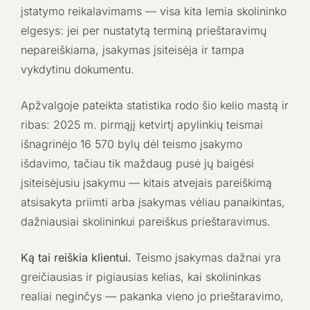
įstatymo reikalavimams — visa kita lemia skolininko
elgesys: jei per nustatytą terminą prieštaravimų
nepareiškiama, įsakymas įsiteisėja ir tampa
vykdytinu dokumentu.
Apžvalgoje pateikta statistika rodo šio kelio mastą ir
ribas: 2025 m. pirmąjį ketvirtį apylinkių teismai
išnagrinėjo 16 570 bylų dėl teismo įsakymo
išdavimo, tačiau tik maždaug pusė jų baigėsi
įsiteisėjusiu įsakymu — kitais atvejais pareiškimą
atsisakyta priimti arba įsakymas vėliau panaikintas,
dažniausiai skolininkui pareiškus prieštaravimus.
Ką tai reiškia klientui.
Teismo įsakymas dažnai yra
greičiausias ir pigiausias kelias, kai skolininkas
realiai neginčys — pakanka vieno jo prieštaravimo,