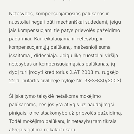
Netesybos, kompensuojamosios palūkanos ir
nuostoliai negali būti mechaniškai sudedami, jeigu
jais kompensuojami tie patys prievolės pažeidimo
padariniai. Kai reikalaujama ir netesybų, ir
kompensuojamųjų palūkanų, mažesnioji suma
įskaitoma į didesniąją. Jeigu likę nuostoliai viršija
netesybas ar kompensuojamąsias palūkanas, jų
dydį turi įrodyti kreditorius (LAT 2003 m. rugsėjo
22 d. nutartis civilinėje byloje Nr. 3K-3-830/2003).
Ši įskaitymo taisyklė netaikoma mokėjimo
palūkanoms, nes jos yra atlygis už naudojimąsi
pinigais, o ne atsakomybė už prievolės pažeidimą.
Todėl mokėjimo palūkanų ir netesybų tam tikrais
atvejais galima reikalauti kartu.