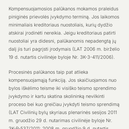
Kompensuojamosios palūkanos mokamos praleidus
piniginės prievolės įvykdymo terminą. Jos laikomos
minimaliais kreditoriaus nuostoliais, kurių dydžio
atskirai įrodinėti nereikia. Jeigu kreditoriaus patirti
nuostoliai yra didesni, palūkanomis nepadengtą jų
dalį jis turi pagrįsti įrodymais (LAT 2006 m. birželio
19 d. nutartis civilinėje byloje Nr. 3K-3-411/2006).
Procesinės palūkanos taip pat atlieka
kompensuojamąją funkciją. Jos skaičiuojamos nuo
bylos iškėlimo teisme iki visiško teismo sprendimo
įvykdymo ir kartu skatina skolininką nevilkinti
proceso bei kuo greičiau įvykdyti teismo sprendimą
(LAT Civilinių bylų skyriaus plenarinės sesijos 2011
m. gruodžio 29 d. nutarimas civilinėje byloje Nr.
3K-P-537/2011; 2008 m. gruodžio 9 d. nutartis