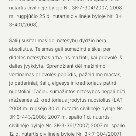
nutartis civilinėje byloje Nr. 3K-7-304/2007; 2008
m. rugpjūčio 25 d. nutartis civilinėje byloje Nr. 3K-
3-401/2008).
Šalių susitarimas dėl netesybų dydžio nėra
absoliutus. Teismas gali sumažinti aiškiai per
dideles netesybas arba jas mažinti, kai prievolė iš
dalies įvykdyta. Sprendžiant dėl mažinimo
vertinamas prievolės pobūdis, pažeidimo mastas,
jo padariniai, šalių elgesys ir kreditoriaus patirti
nuostoliai. Tačiau sumažintos netesybos negali būti
mažesnės už kreditoriaus įrodytus nuostolius (LAT
2008 m. rugsėjo 30 d. nutartis civilinėje byloje Nr.
3K-3-443/2008; 2007 m. spalio 1 d. nutartis
civilinėje byloje Nr. 3K-3-361/2007; 2007 m. spalio
12 d. nutartis civilinėje byloje Nr. 3K-7-304/2007).