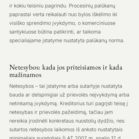
ir kokiu teisiniu pagrindu. Procesinių palūkanų
paprastai verta reikalauti nuo bylos iškėlimo iki
visiško sprendimo įvykdymo, o komerciniuose
santykiuose būtina patikrinti, ar taikoma
specialiajame įstatyme nustatyta palūkanų norma.
Netesybos: kada jos priteisiamos ir kada
mažinamos
Netesybos – tai įstatyme arba sutartyje nustatyta
bauda ar delspinigiai už prievolės neįvykdymą arba
netinkamą įvykdymą. Kreditorius turi pagrįsti teisę į
netesybas ir prievolės pažeidimą, tačiau jam
nereikia įrodinėti konkretaus nuostolių dydžio, nes
sutartos netesybos laikomos iš anksto nustatytais
minimaliais nuostoliais (LAT 2007 m. spalio 12 d.