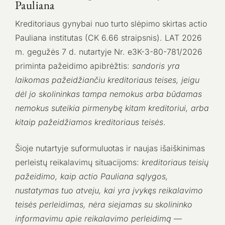
Pauliana
Kreditoriaus gynybai nuo turto slėpimo skirtas actio
Pauliana institutas (CK 6.66 straipsnis). LAT 2026
m. gegužės 7 d. nutartyje Nr. e3K-3-80-781/2026
priminta pažeidimo apibrėžtis:
sandoris yra
laikomas pažeidžiančiu kreditoriaus teises, jeigu
dėl jo skolininkas tampa nemokus arba būdamas
nemokus suteikia pirmenybę kitam kreditoriui, arba
kitaip pažeidžiamos kreditoriaus teisės
.
Šioje nutartyje suformuluotas ir naujas išaiškinimas
perleistų reikalavimų situacijoms:
kreditoriaus teisių
pažeidimo, kaip actio Pauliana sąlygos,
nustatymas tuo atveju, kai yra įvykęs reikalavimo
teisės perleidimas, nėra siejamas su skolininko
informavimu apie reikalavimo perleidimą
—