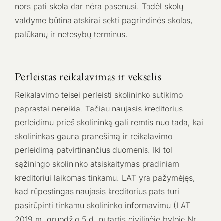
nors pati skola dar nėra pasenusi. Todėl skolų
valdyme būtina atskirai sekti pagrindinės skolos,
palūkanų ir netesybų terminus.
Perleistas reikalavimas ir vekselis
Reikalavimo teisei perleisti skolininko sutikimo
paprastai nereikia. Tačiau naujasis kreditorius
perleidimu prieš skolininką gali remtis nuo tada, kai
skolininkas gauna pranešimą ir reikalavimo
perleidimą patvirtinančius duomenis. Iki tol
sąžiningo skolininko atsiskaitymas pradiniam
kreditoriui laikomas tinkamu. LAT yra pažymėjęs,
kad rūpestingas naujasis kreditorius pats turi
pasirūpinti tinkamu skolininko informavimu (LAT
2019 m. gruodžio 5 d. nutartis civilinėje byloje Nr.