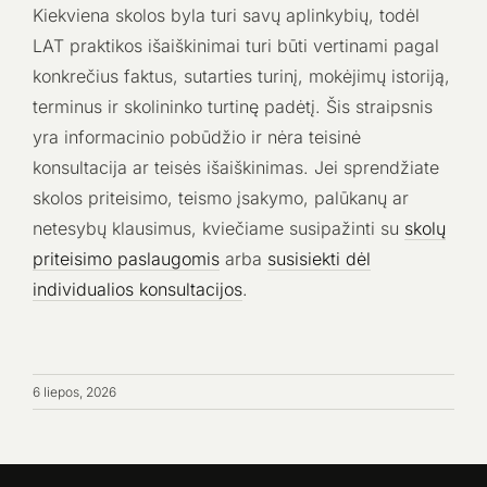
Kiekviena skolos byla turi savų aplinkybių, todėl
LAT praktikos išaiškinimai turi būti vertinami pagal
konkrečius faktus, sutarties turinį, mokėjimų istoriją,
terminus ir skolininko turtinę padėtį. Šis straipsnis
yra informacinio pobūdžio ir nėra teisinė
konsultacija ar teisės išaiškinimas. Jei sprendžiate
skolos priteisimo, teismo įsakymo, palūkanų ar
netesybų klausimus, kviečiame susipažinti su
skolų
priteisimo paslaugomis
arba
susisiekti dėl
individualios konsultacijos
.
6 liepos, 2026