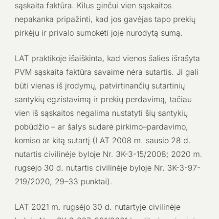
sąskaita faktūra. Kilus ginčui vien sąskaitos
nepakanka pripažinti, kad jos gavėjas tapo prekių
pirkėju ir privalo sumokėti joje nurodytą sumą.
LAT praktikoje išaiškinta, kad vienos šalies išrašyta
PVM sąskaita faktūra savaime nėra sutartis. Ji gali
būti vienas iš įrodymų, patvirtinančių sutartinių
santykių egzistavimą ir prekių perdavimą, tačiau
vien iš sąskaitos negalima nustatyti šių santykių
pobūdžio – ar šalys sudarė pirkimo–pardavimo,
komiso ar kitą sutartį (LAT 2008 m. sausio 28 d.
nutartis civilinėje byloje Nr. 3K-3-15/2008; 2020 m.
rugsėjo 30 d. nutartis civilinėje byloje Nr. 3K-3-97-
219/2020, 29–33 punktai).
LAT 2021 m. rugsėjo 30 d. nutartyje civilinėje