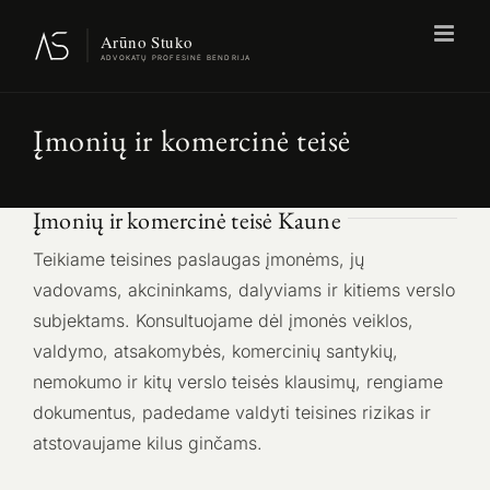
Skip
to
content
Įmonių ir komercinė teisė
Įmonių ir komercinė teisė Kaune
Teikiame teisines paslaugas įmonėms, jų
vadovams, akcininkams, dalyviams ir kitiems verslo
subjektams. Konsultuojame dėl įmonės veiklos,
valdymo, atsakomybės, komercinių santykių,
nemokumo ir kitų verslo teisės klausimų, rengiame
dokumentus, padedame valdyti teisines rizikas ir
atstovaujame kilus ginčams.