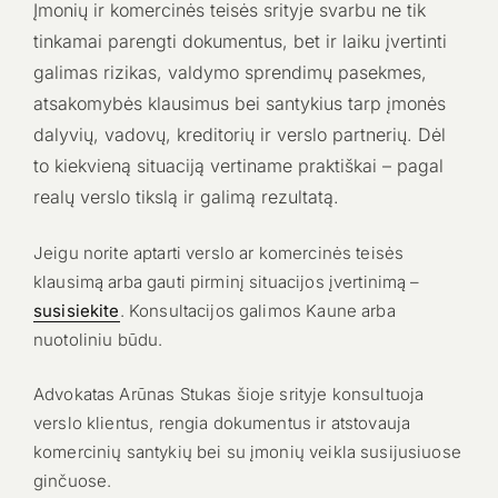
Įmonių ir komercinės teisės srityje svarbu ne tik
tinkamai parengti dokumentus, bet ir laiku įvertinti
galimas rizikas, valdymo sprendimų pasekmes,
atsakomybės klausimus bei santykius tarp įmonės
dalyvių, vadovų, kreditorių ir verslo partnerių. Dėl
to kiekvieną situaciją vertiname praktiškai – pagal
realų verslo tikslą ir galimą rezultatą.
Jeigu norite aptarti verslo ar komercinės teisės
klausimą arba gauti pirminį situacijos įvertinimą –
susisiekite
. Konsultacijos galimos Kaune arba
nuotoliniu būdu.
Advokatas Arūnas Stukas šioje srityje konsultuoja
verslo klientus, rengia dokumentus ir atstovauja
komercinių santykių bei su įmonių veikla susijusiuose
ginčuose.