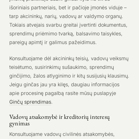
išoriniais partneriais, bet ir pačioje įmonės viduje –
tarp akcininkų, narių, vadovų ar valdymo organų.
Tokiais atvejais svarbu greitai įvertinti dokumentus,
sprendimų priėmimo tvarką, balsavimo taisykles,
pareigų apimtį ir galimus pažeidimus.
Konsultuojame dėl akcininkų teisių, vadovų veiksmų
teisėtumo, susirinkimų sušaukimo, sprendimų
ginčijimo, žalos atlyginimo ir kitų susijusių klausimų.
Jeigu ginčas jau yra kilęs, daugiau informacijos
apie procesinę pagalbą rasite mūsų puslapyje
Ginčų sprendimas
.
Vadovų atsakomybė ir kreditorių interesų
gynimas
Konsultuojame vadovų civilinės atsakomybės,