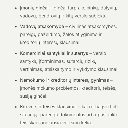
Įmonių ginčai
– ginčai tarp akcininkų, dalyvių,
vadovų, bendrovių ir kitų verslo subjektų.
Vadovų atsakomybė
– civilinės atsakomybės,
pareigų pažeidimo, žalos atlyginimo ir
kreditorių interesų klausimai.
Komerciniai santykiai ir sutartys
– verslo
santykių įforminimas, sutarčių rizikų
vertinimas, atsiskaitymo ir vykdymo klausimai.
Nemokumo ir kreditorių interesų gynimas
–
įmonės mokumo problemos, kreditorių teisės,
susiję ginčai.
Kiti verslo teisės klausimai
– kai reikia įvertinti
situaciją, parengti dokumentus arba pasirinkti
teisiškai saugiausią veiksmų kelią.