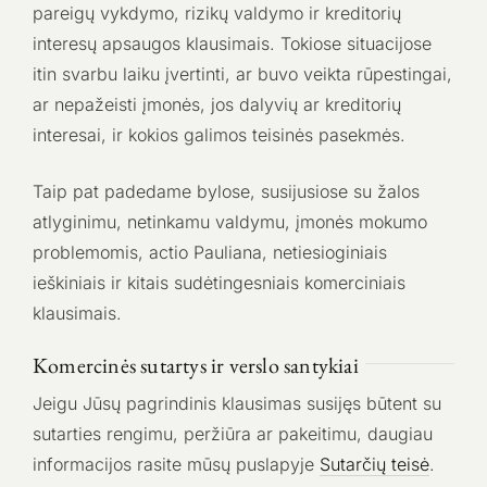
pareigų vykdymo, rizikų valdymo ir kreditorių
interesų apsaugos klausimais. Tokiose situacijose
itin svarbu laiku įvertinti, ar buvo veikta rūpestingai,
ar nepažeisti įmonės, jos dalyvių ar kreditorių
interesai, ir kokios galimos teisinės pasekmės.
Taip pat padedame bylose, susijusiose su žalos
atlyginimu, netinkamu valdymu, įmonės mokumo
problemomis, actio Pauliana, netiesioginiais
ieškiniais ir kitais sudėtingesniais komerciniais
klausimais.
Komercinės sutartys ir verslo santykiai
Jeigu Jūsų pagrindinis klausimas susijęs būtent su
sutarties rengimu, peržiūra ar pakeitimu, daugiau
informacijos rasite mūsų puslapyje
Sutarčių teisė
.