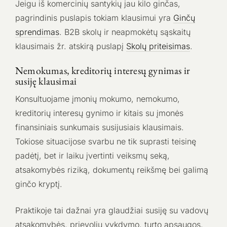
Jeigu iš komercinių santykių jau kilo ginčas,
pagrindinis puslapis tokiam klausimui yra
Ginčų
sprendimas
. B2B skolų ir neapmokėtų sąskaitų
klausimais žr. atskirą puslapį
Skolų priteisimas
.
Nemokumas, kreditorių interesų gynimas ir
susiję klausimai
Konsultuojame įmonių mokumo, nemokumo,
kreditorių interesų gynimo ir kitais su įmonės
finansiniais sunkumais susijusiais klausimais.
Tokiose situacijose svarbu ne tik suprasti teisinę
padėtį, bet ir laiku įvertinti veiksmų seką,
atsakomybės riziką, dokumentų reikšmę bei galimą
ginčo kryptį.
Praktikoje tai dažnai yra glaudžiai susiję su vadovų
atsakomybės, prievolių vykdymo, turto apsaugos,