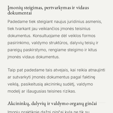
Įmonių steigimas, pertvarkymas ir vidaus
dokumentai
Padedame tiek steigiant naujus juridinius asmenis,
tiek tvarkant jau veikiančios įmonės teisinius
dokumentus. Konsultuojame dėl veiklos formos
pasirinkimo, valdymo struktūros, dalyvių teisių ir
pareigų paskirstymo, rengiame steigimo ir kitus
įmonės vidaus dokumentus.
Taip pat padedame tais atvejais, kai reikia atnaujinti
ar sutvarkyti įmonės dokumentus pagal faktinę
veiklą, pasikeitusią akcininkų sudėtį, valdymo
modelį ar išaugusias teisines rizikas.
Akcininkų, dalyvių ir valdymo organų ginčai
Įmonių praktikoje dažni ginčai kyla ne tik su